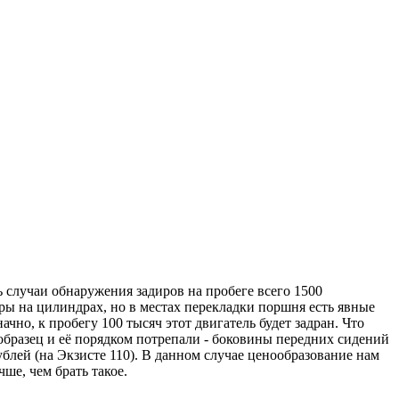
 случаи обнаружения задиров на пробеге всего 1500
иры на цилиндрах, но в местах перекладки поршня есть явные
чно, к пробегу 100 тысяч этот двигатель будет задран. Что
образец и её порядком потрепали - боковины передних сидений
рублей (на Экзисте 110). В данном случае ценообразование нам
ше, чем брать такое.